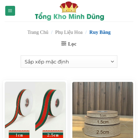
Bỏ
qua
nội
dung
Trang Chủ
/
Phụ Liệu Hoa
/
Ruy Băng
Lọc