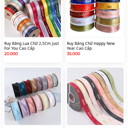
Ruy Băng Lụa Chữ 2,5Cm Just
Ruy Băng Chữ Happy New
For You Cao Cấp
Year Cao Cấp
20.000
35.000