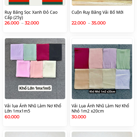
Ruy Băng Sọc Xanh Đỏ Cao
Cuộn Ruy Băng Vải Bố Mới
Cấp (25y)
Khoảng
Khoảng
26.000
–
32.000
22.000
–
35.000
giá:
giá:
từ
từ
26.000
22.000
đến
đến
32.000
35.000
Vải lụa Ánh Nhũ Làm Nơ Khổ
Vải Lụa Ánh Nhũ Làm Nơ Khổ
Lớn 1mx1m5
Nhỏ 1m2 x20cm
60.000
30.000