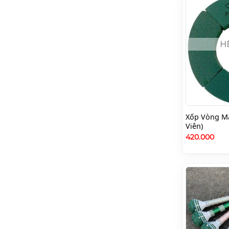
H
Xốp Vòng Ma
Viên)
420.000