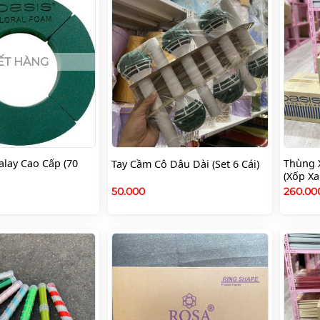
ẾT HÀNG
lay Cao Cấp (70
Thùng 
Tay Cầm Cô Dâu Dài (Set 6 Cái)
(Xốp X
50.000
260.0