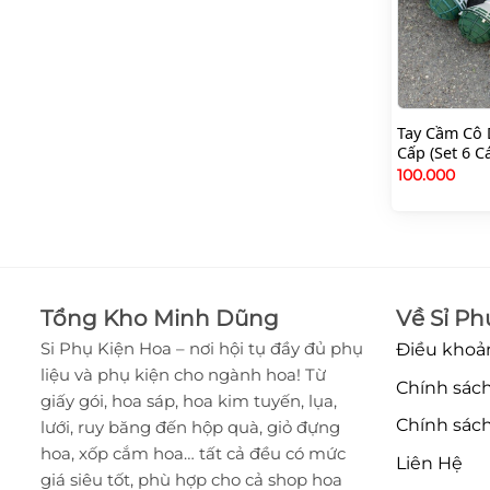
Tay Cầm Cô 
Cấp (Set 6 Cá
100.000
Tổng Kho Minh Dũng
Về Sỉ Ph
Si Phụ Kiện Hoa – nơi hội tụ đầy đủ phụ
Điều khoả
liệu và phụ kiện cho ngành hoa! Từ
Chính sách
giấy gói, hoa sáp, hoa kim tuyến, lụa,
Chính sách
lưới, ruy băng đến hộp quà, giỏ đựng
hoa, xốp cắm hoa… tất cả đều có mức
Liên Hệ
giá siêu tốt, phù hợp cho cả shop hoa