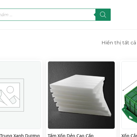
Hiển thị tất cả
 Trung Xanh Dương
Tấm Xốp Dẻo Cao Cấp
Xốp Cắ