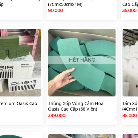
ấp
(7Cmx50cmx1M)
Cao Cấp
90.000
35.000
HẾT HÀNG
remium Oasis Cao
Thùng Xốp Vòng Cắm Hoa
Tấm Xố
Oasis Cao Cấp (68 Viên)
(4Cmx
399.000
85.00