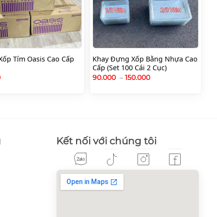
Khay Đựng Xốp Bằng Nhựa Cao
Xốp Tím Oasis Cao Cấp
Cấp (Set 100 Cái 2 Cục)
Khoảng
0
90.000
–
150.000
giá:
từ
90.000
đến
150.000
g
Kết nối với chúng tôi