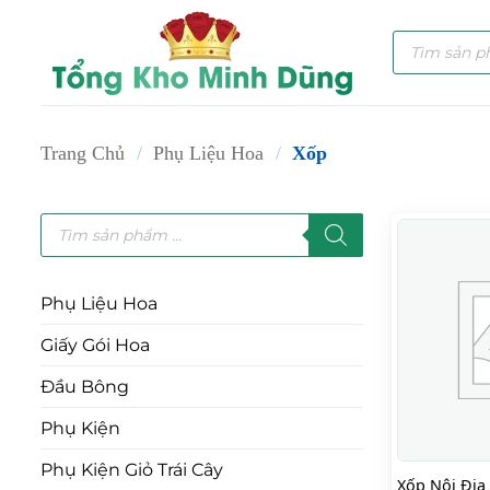
Bỏ
Tìm
qua
kiếm
nội
sản
phẩm
dung
Trang Chủ
/
Phụ Liệu Hoa
/
Xốp
Tìm
kiếm
sản
phẩm
Phụ Liệu Hoa
Giấy Gói Hoa
Đầu Bông
Phụ Kiện
Phụ Kiện Giỏ Trái Cây
Xốp Nội Địa