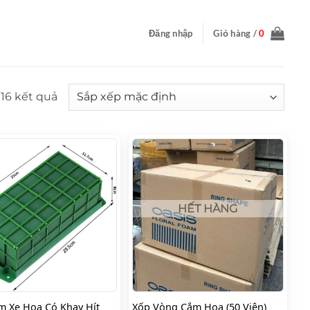
Đăng nhập
Giỏ hàng /
0
 16 kết quả
HẾT HÀNG
m Xe Hoa Có Khay Hít
Xốp Vòng Cắm Hoa (50 Viên)