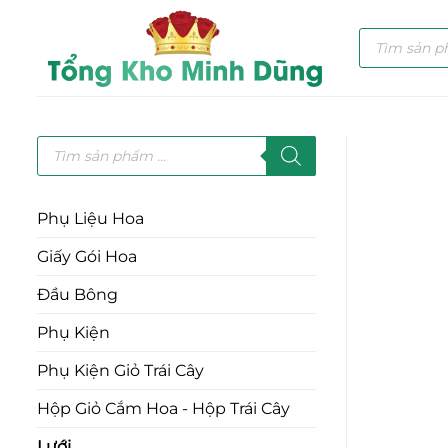
Bỏ
Tìm
qua
kiếm
nội
sản
phẩm
dung
Tìm
kiếm
sản
phẩm
Phụ Liệu Hoa
Giấy Gói Hoa
Đầu Bông
Phụ Kiện
Phụ Kiện Giỏ Trái Cây
Hộp Giỏ Cắm Hoa - Hộp Trái Cây
Lưới