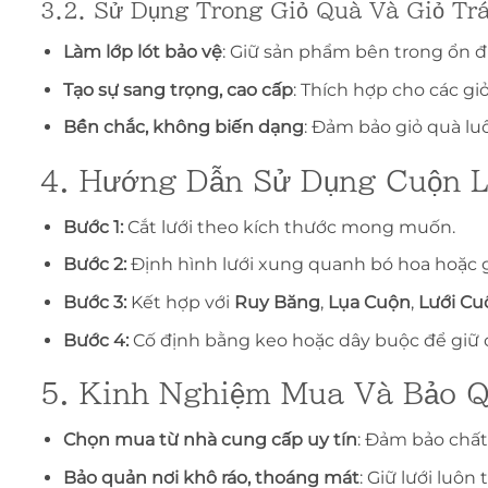
3.2. Sử Dụng Trong Giỏ Quà Và Giỏ Tr
Làm lớp lót bảo vệ
: Giữ sản phẩm bên trong ổn đ
Tạo sự sang trọng, cao cấp
: Thích hợp cho các g
Bền chắc, không biến dạng
: Đảm bảo giỏ quà lu
4. Hướng Dẫn Sử Dụng Cuộn 
Bước 1:
Cắt lưới theo kích thước mong muốn.
Bước 2:
Định hình lưới xung quanh bó hoa hoặc g
Bước 3:
Kết hợp với
Ruy Băng
,
Lụa Cuộn
,
Lưới Cu
Bước 4:
Cố định bằng keo hoặc dây buộc để giữ 
5. Kinh Nghiệm Mua Và Bảo 
Chọn mua từ nhà cung cấp uy tín
: Đảm bảo chất 
Bảo quản nơi khô ráo, thoáng mát
: Giữ lưới luôn