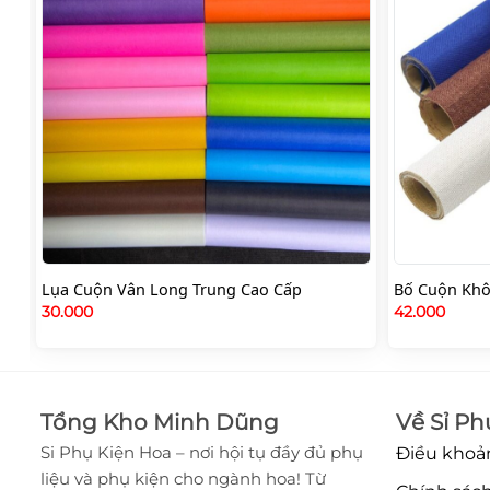
Lụa Cuộn Vân Long Trung Cao Cấp
Bố Cuộn Khô
30.000
42.000
Tổng Kho Minh Dũng
Về Sỉ Ph
Si Phụ Kiện Hoa – nơi hội tụ đầy đủ phụ
Điều khoả
liệu và phụ kiện cho ngành hoa! Từ