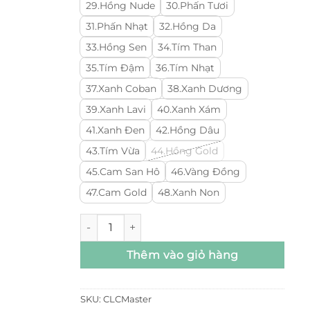
29.Hồng Nude
30.Phấn Tươi
31.Phấn Nhạt
32.Hồng Da
33.Hồng Sen
34.Tím Than
35.Tím Đậm
36.Tím Nhạt
37.Xanh Coban
38.Xanh Dương
39.Xanh Lavi
40.Xanh Xám
41.Xanh Đen
42.Hồng Dâu
43.Tím Vừa
44.Hồng Gold
45.Cam San Hô
46.Vàng Đồng
47.Cam Gold
48.Xanh Non
Cuộn Lưới Cứng Cao Cấp số lượng
Thêm vào giỏ hàng
SKU:
CLCMaster