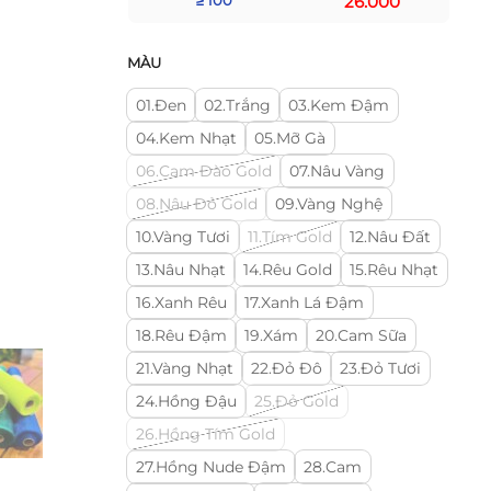
26.000
≥ 100
MÀU
01.Đen
02.Trắng
03.Kem Đậm
04.Kem Nhạt
05.Mỡ Gà
06.Cam Đào Gold
07.Nâu Vàng
08.Nâu Đỏ Gold
09.Vàng Nghệ
10.Vàng Tươi
11.Tím Gold
12.Nâu Đất
13.Nâu Nhạt
14.Rêu Gold
15.Rêu Nhạt
16.Xanh Rêu
17.Xanh Lá Đậm
18.Rêu Đậm
19.Xám
20.Cam Sữa
21.Vàng Nhạt
22.Đỏ Đô
23.Đỏ Tươi
24.Hồng Đậu
25.Đỏ Gold
26.Hồng Tím Gold
27.Hồng Nude Đậm
28.Cam