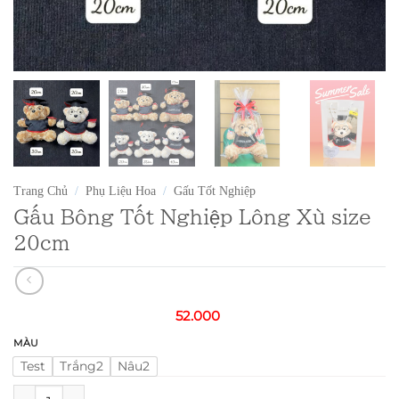
Trang Chủ
/
Phụ Liệu Hoa
/
Gấu Tốt Nghiệp
Gấu Bông Tốt Nghiệp Lông Xù size
20cm
52.000
MÀU
Test
Trắng2
Nâu2
Gấu Bông Tốt Nghiệp Lông Xù size 20cm số lượng