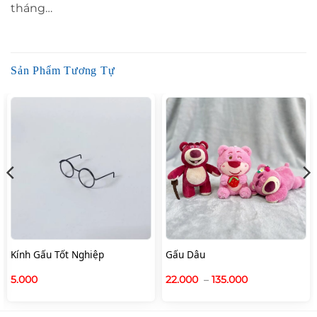
tháng…
Sản Phẩm Tương Tự
Kính Gấu Tốt Nghiệp
Gấu Dâu
Khoảng
5.000
22.000
–
135.000
giá:
từ
22.000
đến