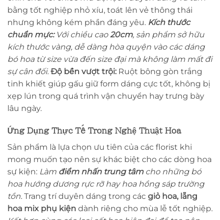
bằng tốt nghiệp nhỏ xíu, toát lên vẻ thông thái
nhưng không kém phần đáng yêu.
Kích thước
chuẩn mực:
Với chiều cao
20cm
, sản phẩm sở hữu
kích thước vàng, dễ dàng hòa quyện vào các dáng
bó hoa từ size vừa đến size đại mà không làm mất đi
sự cân đối.
Độ bền vượt trội:
Ruột bông gòn trắng
tinh khiết giúp gấu giữ form dáng cực tốt, không bị
xẹp lún trong quá trình vận chuyển hay trưng bày
lâu ngày.
Ứng Dụng Thực Tế Trong Nghệ Thuật Hoa
Sản phẩm là lựa chọn ưu tiên của các florist khi
mong muốn tạo nên sự khác biệt cho các dòng hoa
sự kiện:
Làm
điểm nhấn trung tâm
cho những bó
hoa hướng dương rực rỡ hay hoa hồng sáp trường
tồn.
Trang trí duyên dáng trong các
giỏ hoa, lẵng
hoa mix phụ kiện
dành riêng cho mùa lễ tốt nghiệp.