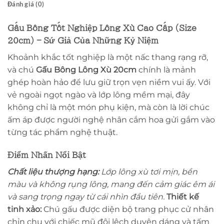
Đánh giá (0)
Gấu Bông Tốt Nghiệp Lông Xù Cao Cấp (Size
20cm) – Sứ Giả Của Những Kỷ Niệm
Khoảnh khắc tốt nghiệp là một nấc thang rạng rỡ,
và chú
Gấu Bông Lông Xù 20cm
chính là mảnh
ghép hoàn hảo để lưu giữ trọn vẹn niềm vui ấy. Với
vẻ ngoài ngọt ngào và lớp lông mềm mại, đây
không chỉ là một món phụ kiện, mà còn là lời chúc
ấm áp được người nghệ nhân cắm hoa gửi gắm vào
từng tác phẩm nghệ thuật.
Điểm Nhấn Nổi Bật
Chất liệu thượng hạng:
Lớp lông xù tơi mịn, bền
màu và không rụng lông, mang đến cảm giác êm ái
và sang trọng ngay từ cái nhìn đầu tiên.
Thiết kế
tinh xảo:
Chú gấu được diện bộ trang phục cử nhân
chỉn chu với chiếc mũ đội lệch duyên dáng và tấm