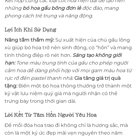
Kết hợp cùng các loại cốt hoa hiện đại để tạo nên
những
bó hoa gấu bông đơn lẻ
độc đáo, mang
phong cách trẻ trung và năng động.
Lợi Ích Khi Sử Dụng
Nâng tầm thẩm mỹ:
Sự xuất hiện của chú gấu lông
xù giúp bó hoa trở nên sinh động, có “hồn” và mang
tính thông điệp rõ nét hơn.
Sáng tạo không giới
hạn:
Tone màu trung tính của gấu cho phép người
cắm hoa dễ dàng phối hợp với mọi gam màu hoa từ
rực rỡ đến pastel thanh nhã.
Gia tăng giá trị quà
tặng:
Biến một bó hoa thông thường trở thành một
kỷ vật lưu niệm quý giá mà người nhận có thể
trưng bày trong thời gian dài.
Lời Kết Từ Tâm Hồn Người Yêu Hoa
Để mỗi đóa hoa trao đi không chỉ là hương sắc, mà
còn là một ký ức đẹp mãi vẹn nguyên theo năm