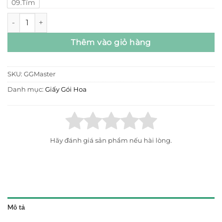
09.Tím
Giấy Gấm Hoạ Tiết Cao Cấp (Xấp 20tờ) số lượng
Thêm vào giỏ hàng
SKU:
GGMaster
Danh mục:
Giấy Gói Hoa
Hãy đánh giá sản phẩm nếu hài lòng.
Mô tả