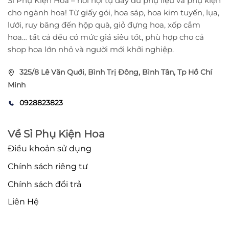
Si Phụ Kiện Hoa – nơi hội tụ đầy đủ phụ liệu và phụ kiện
cho ngành hoa! Từ giấy gói, hoa sáp, hoa kim tuyến, lụa,
lưới, ruy băng đến hộp quà, giỏ đựng hoa, xốp cắm
hoa… tất cả đều có mức giá siêu tốt, phù hợp cho cả
shop hoa lớn nhỏ và người mới khởi nghiệp.
325/8 Lê Văn Quới, Bình Trị Đông, Bình Tân, Tp Hồ Chí
Minh
0928823823
Về Sỉ Phụ Kiện Hoa
Điều khoản sử dụng
Chính sách riêng tư
Chính sách đổi trả
Liên Hệ