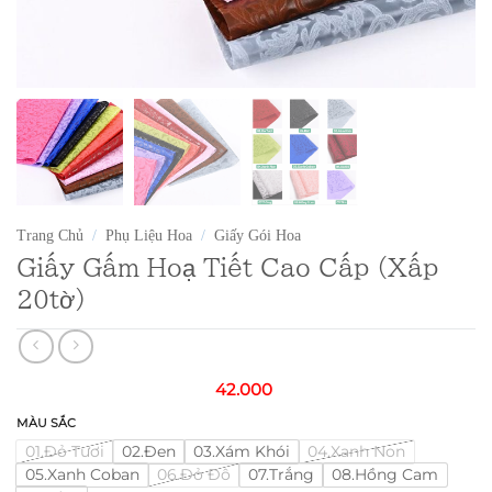
Trang Chủ
/
Phụ Liệu Hoa
/
Giấy Gói Hoa
Giấy Gấm Hoạ Tiết Cao Cấp (Xấp
20tờ)
42.000
MÀU SẮC
01.Đỏ Tươi
02.Đen
03.Xám Khói
04.Xanh Non
05.Xanh Coban
06.Đỏ Đô
07.Trắng
08.Hồng Cam